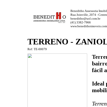
Beneditho Assessoria Imobili
Rua Joinville, 2074 - Centr
beneditho@uol.com.br
(41) 3382-7966
www.benedithoimoveis.com
TERRENO - ZANIO
Ref: TE-00079
Terren
bairr
fácil 
Ideal
mobili
Terren