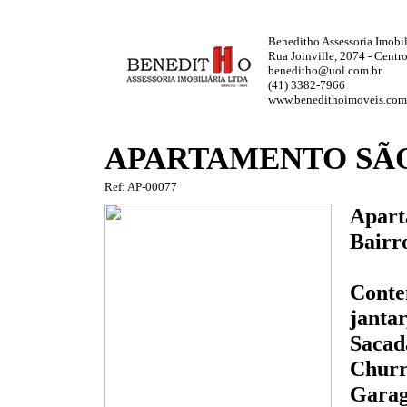
Beneditho Assessoria Imobili
Rua Joinville, 2074 - Centr
beneditho@uol.com.br
(41) 3382-7966
www.benedithoimoveis.com
APARTAMENTO SÃ
Ref: AP-00077
Apart
Bairr
Conten
jantar
Sacad
Churr
Garag