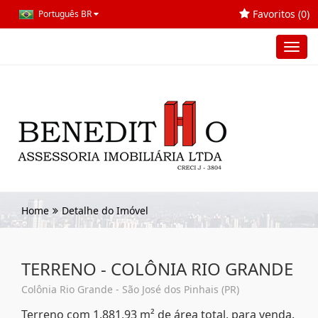
Favoritos (
0
)
Português BR
Toggl
navig
Home
Detalhe do Imóvel
TERRENO - COLÔNIA RIO GRANDE
Colônia Rio Grande - São José dos Pinhais (PR)
Terreno com 1.881,93 m² de área total, para venda.