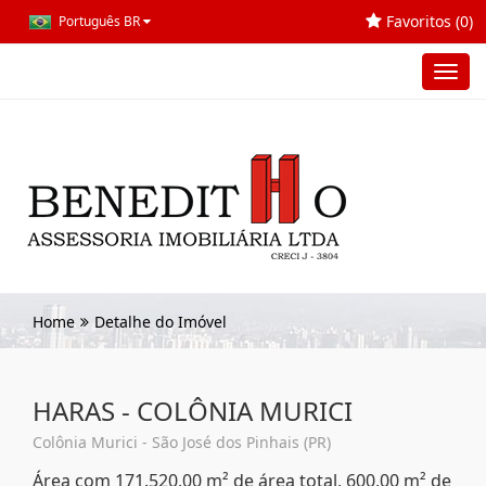
Favoritos (
0
)
Português BR
Toggl
navig
Home
Detalhe do Imóvel
HARAS - COLÔNIA MURICI
Colônia Murici - São José dos Pinhais (PR)
Área com 171.520,00 m² de área total, 600,00 m² de