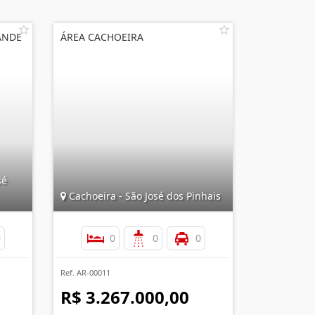
ANDE
ÁREA CACHOEIRA
sé
Cachoeira - São José dos Pinhais
0
0
0
0
Ref. AR-00011
R$ 3.267.000,00