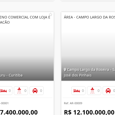
ENO COMERCIAL COM LOJA E
ÁREA - CAMPO LARGO DA RO
RACÃO
Campo Largo da Roseira - S
ru - Curitiba
José dos Pinhais
0
0
0
0
0
C-00001
Ref. AR-00009
 7.400.000,00
R$ 12.100.000,00