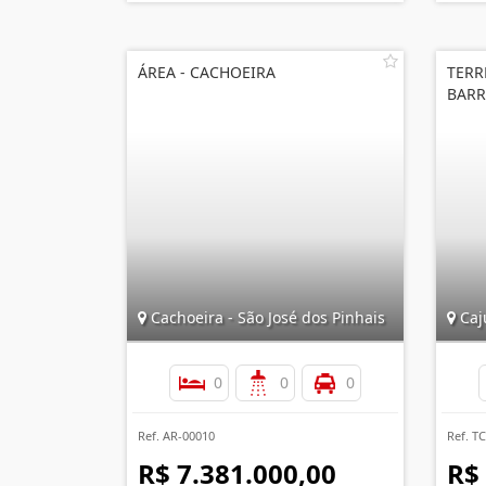
ÁREA - CACHOEIRA
TERR
BAR
Cachoeira - São José dos Pinhais
Caju
0
0
0
Ref. AR-00010
Ref. T
R$ 7.381.000,00
R$