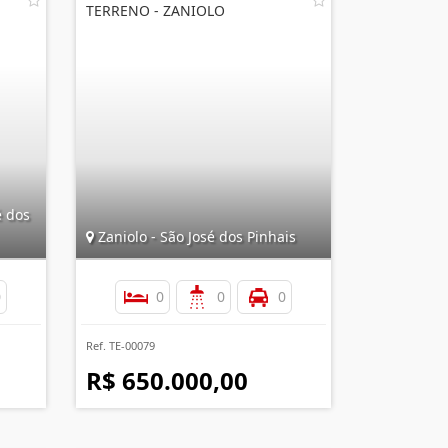
TERRENO - ZANIOLO
é dos
Zaniolo - São José dos Pinhais
0
0
0
0
Ref. TE-00079
R$ 650.000,00