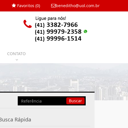
Favoritos (
0
)
beneditho@uol.com.br
CONTATO
Busca
Buscar
por
Referência
Busca Rápida