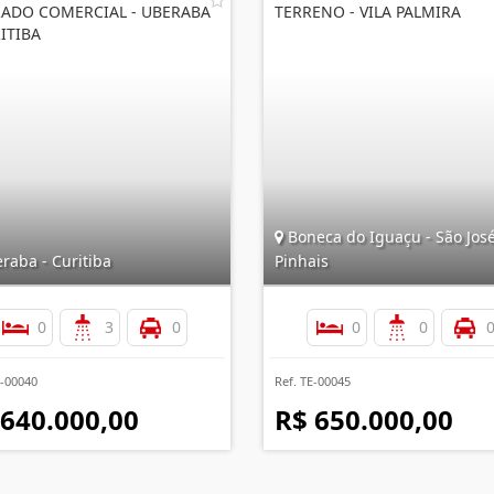
ADO COMERCIAL - UBERABA
TERRENO - VILA PALMIRA
RITIBA
Boneca do Iguaçu - São Jos
raba - Curitiba
Pinhais
0
3
0
0
0
B-00040
Ref. TE-00045
 640.000,00
R$ 650.000,00