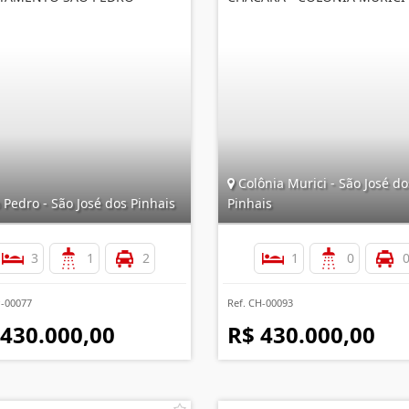
Colônia Murici - São José do
Pedro - São José dos Pinhais
Pinhais
3
1
2
1
0
P-00077
Ref. CH-00093
 430.000,00
R$ 430.000,00