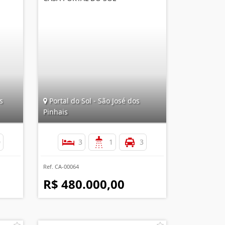
s
Portal do Sol - São José dos
Pinhais
0
3
1
3
Ref. CA-00064
R$ 480.000,00