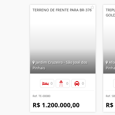
TERRENO DE FRENTE PARA BR-376
TRIP
GOLD
Jardim Cruzeiro - São José dos
Afo
Pinhais
Pinha
0
0
0
Ref. TE-00080
Ref. S
R$ 1.200.000,00
R$