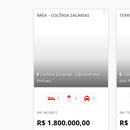
ÁREA - COLÔNIA ZACARIAS
TERR
Colônia Zacarias - São José dos
Colô
Pinhais
dos P
0
0
0
Ref. AR-00012
Ref. T
R$ 1.800.000,00
R$