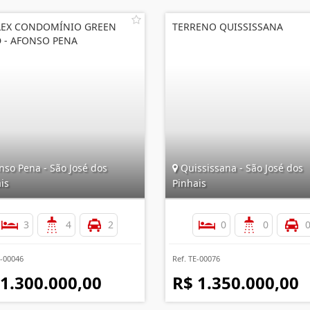
LEX CONDOMÍNIO GREEN
TERRENO QUISSISSANA
 - AFONSO PENA
nso Pena - São José dos
Quississana - São José dos
is
Pinhais
3
4
2
0
0
B-00046
Ref. TE-00076
 1.300.000,00
R$ 1.350.000,00