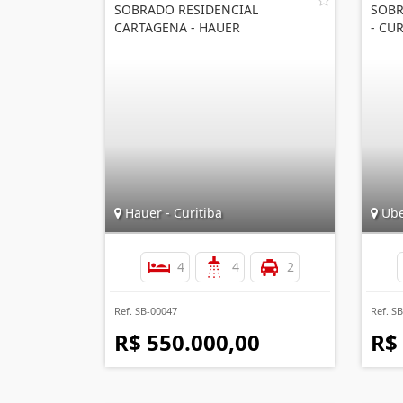
SOBRADO RESIDENCIAL
SOBR
CARTAGENA - HAUER
- CU
Hauer - Curitiba
Ube
4
4
2
Ref. SB-00047
Ref. S
R$ 550.000,00
R$