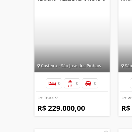
Costeira - São José dos Pinhais
São 
0
0
0
Ref. TE-00077
Ref. A
R$ 229.000,00
R$